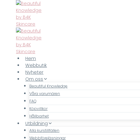
Skip
to
content
Hem
Webbutik
Nyheter
Om oss
Beautiful Knowledge
Våra varumären
FAQ
Köpvillkor
Hållbarhet
Utbildning
Alla kurstillfällen
Webbföreläsningar