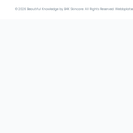
© 2026 Beautiful Knowledge by B4K Skincare. All Rights Reserved. Webbplat
I varukorgen
Inga produkter i varukorgen.
Hem
Webbutik
Nyheter
Toggle
Om oss
child
Beautiful Knowledge
menu
Våra varumären
FAQ
Köpvillkor
Hållbarhet
Toggle
Utbildning