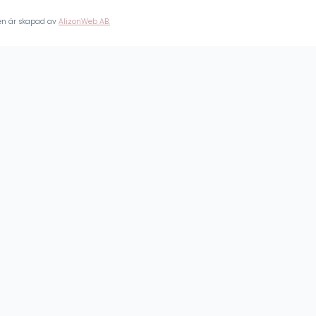
sen är skapad av
AlizonWeb AB.