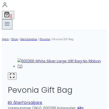
0
Hjem
/
Shop
/
Merchandise
/
Pevonia
/
Pevonia Gift Bag
Pevonia Gift Bag
Bli återförsäljare
Varenummer (SKU):
600266
Kategorier:
Alla