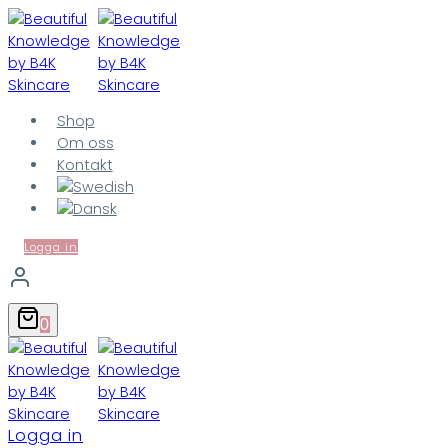
Fortsæt
til
indhold
Shop
Om oss
Kontakt
Logga in
0
Logga in